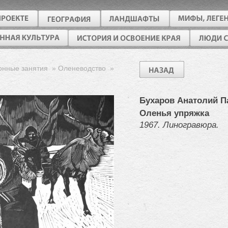
онные занятия
»
Оленеводство
»
Бухаров Анатолий П
Оленья упряжка
1967. Линогравюра.