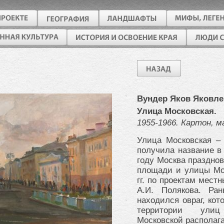
Вундер Яков Яковле
Улица Московская.
1955-1966. Картон, 
Улица Московская – 
получила название в 
году Москва празднов
площади и улицы Мос
гг. по проектам мест
А.И. Полякова. Ра
находился овраг, кот
территории улиц
Московской располага