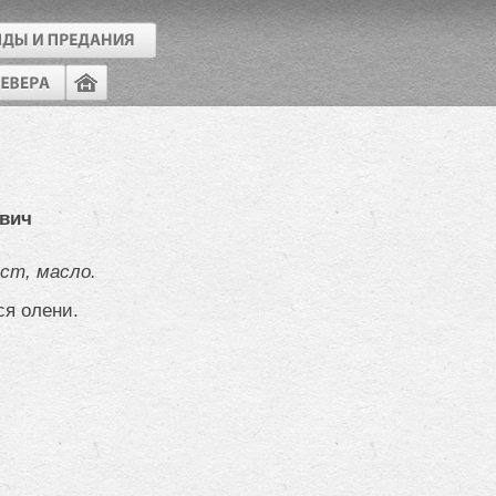
вич
лст, масло.
ся олени.