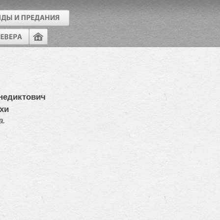
недиктович
ухи
а.