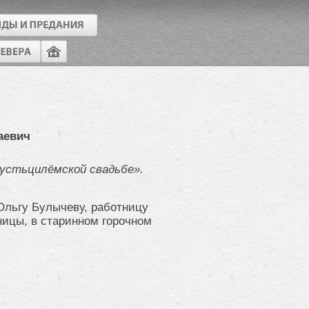
аевич
устьцилёмской свадьбе».
Ольгу Булычеву, работницу
ницы, в старинном горочном