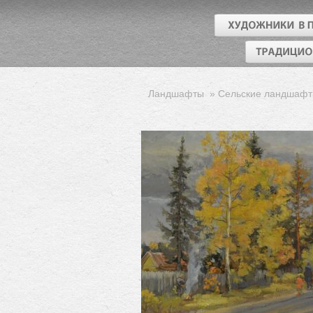
Ландшафты
»
Сельские ландшаф